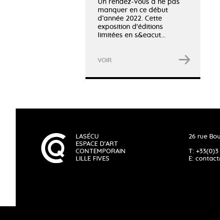
Un rendez-vous à ne pas
manquer en ce début
d’année 2022. Cette
exposition d'éditions
limitées en s&eacut...
VOIR
LASÉCU
26 rue Bou
ESPACE D’ART
CONTEMPORAIN
T: +33(0)3
LILLE FIVES
E:
contact