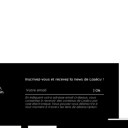
Inscrivez-vous et recevez la news de Lasécu !
h,
| Ok
9h.
En indiquant votre adresse email ci-dessus, vous
consentez à recevoir des contenus de Lasécu par
voie électronique. Vous pouvez vous désinscrire à
tout moment à travers les liens de désinscription.