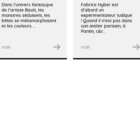
Dans l’univers fantasque
Fabrice Hyber est
de l’artiste Bault, les
d’abord un
monstres séduisent, les
expérimentateur ludique
bêtes se métamorphosent
! Quand il n’est pas dans
et les couleurs ...
son atelier parisien, à
Pantin, c&r...
VOIR
VOIR