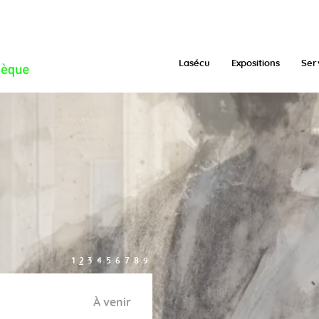
Lasécu
Expositions
Ser
1
2
3
4
5
6
7
8
9
À venir