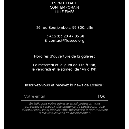
ESPACE D’ART
CONTEMPORAIN
LILLE FIVES
26 rue Bourjembois, 59 800, Lille
T: +33(0)3 20 47 05 38
E:
contact@lasecu.org
Horaires d'ouverture de la galerie :
Le mercredi et le jeudi de 14h à 18h,
le vendredi et le samedi de 14h à 19h.
Inscrivez-vous et recevez la news de Lasécu !
| Ok
En indiquant votre adresse email ci-dessus, vous
consentez à recevoir des contenus de Lasécu par voie
électronique. Vous pouvez vous désinscrire à tout moment
à travers les liens de désinscription.