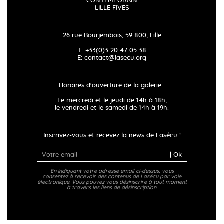
CONTEMPORAIN
LILLE FIVES
26 rue Bourjembois, 59 800, Lille
T: +33(0)3 20 47 05 38
E:
contact@lasecu.org
Horaires d'ouverture de la galerie :
Le mercredi et le jeudi de 14h à 18h,
le vendredi et le samedi de 14h à 19h.
Inscrivez-vous et recevez la news de Lasécu !
| Ok
En indiquant votre adresse email ci-dessus, vous
consentez à recevoir des contenus de Lasécu par voie
électronique. Vous pouvez vous désinscrire à tout moment
à travers les liens de désinscription.