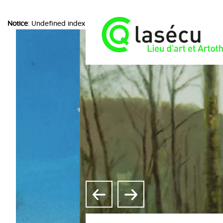
Notice
: Undefined index: choice in
/home/lasecuorpb/www/include