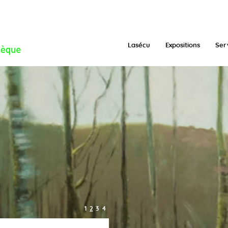
/function.inc.php
on line
293
Lasécu
Expositions
Ser
1
2
3
4