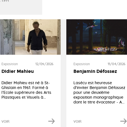
 19H
Exposition
11/04/2026
Exposition
12/09/2026
Benjamin Défossez
Didier Mahieu
Lasécu est heureuse
Didier Mahieu est né à St-
d'inviter Benjamin Défossez
Ghislain en 1961. Formé à
pour une deuxième
l’Ecole supérieure des Arts
exposition monographique
Plastiques et Visuels à...
dont le titre évocateur - A...
VOIR
VOIR