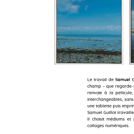
Le travail de
Samuel G
champ – que regarde-t-
renvoie à la pellicul
interchangeables, sans 
une tablette puis impri
Samuel Guillot travail
Il choisit médiums et 
collages numériques.