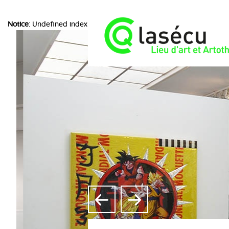
Notice
: Undefined index: choice in
/home/lasecuorpb/www/include