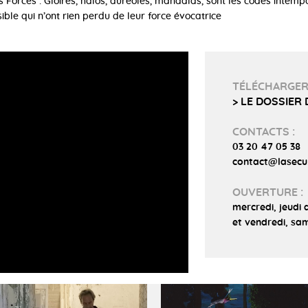
es Forces : Gloires, halos, auréoles, mandalas, sont les codes intemp
sible qui n’ont rien perdu de leur force évocatrice
TÉLÉCHARGE
> LE DOSSIER
CONTACTS :
03 20 47 05 38
contact@lasecu
OUVERTURE :
mercredi, jeudi 
et vendredi, sam