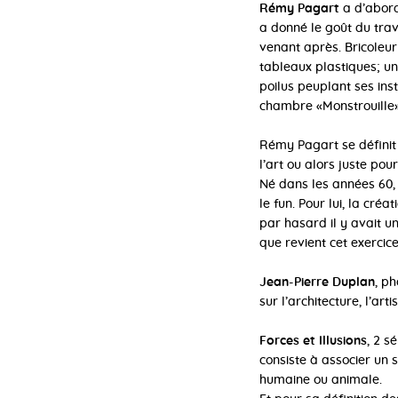
Rémy Pagart
a d’abord 
a donné le goût du trava
venant après. Bricoleur
tableaux plastiques; u
poilus peuplant ses ins
chambre «Monstrouille» 
Rémy Pagart se définit 
l’art ou alors juste pour
Né dans les années 60, 
le fun. Pour lui, la cré
par hasard il y avait u
que revient cet exercice
Jean-Pierre Duplan
, ph
sur l’architecture, l’ar
Forces et Illusions
, 2 s
consiste à associer un 
humaine ou animale.