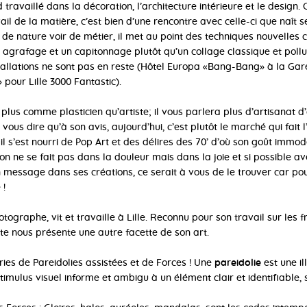
travaillé dans la décoration, l’architecture intérieure et le design. C
il de la matière, c’est bien d’une rencontre avec celle-ci que naît s
 de nature voir de métier, il met au point des techniques nouvelle
n agrafage et un capitonnage plutôt qu’un collage classique et pol
tallations ne sont pas en reste (Hôtel Europa «Bang-Bang» à la Gar
pour Lille 3000 Fantastic).
plus comme plasticien qu’artiste; il vous parlera plus d’artisanat 
 vous dire qu’à son avis, aujourd’hui, c’est plutôt le marché qui fait l’a
il s’est nourri de Pop Art et des délires des 70’ d’où son goût immod
ation ne se fait pas dans la douleur mais dans la joie et si possible a
n message dans ses créations, ce serait à vous de le trouver car pour
 !
otographe, vit et travaille à Lille. Reconnu pour son travail sur les fr
tiste nous présente une autre facette de son art.
éries de Pareidolies assistées et de Forces ! Une
pareidolie
est une il
stimulus visuel informe et ambigu à un élément clair et identifiable