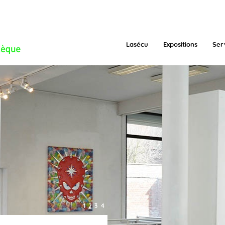
/function.inc.php
on line
293
Lasécu
Expositions
Ser
1
2
3
4