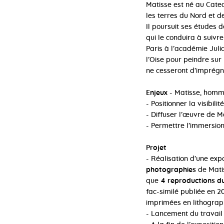
Matisse est né au Cate
les terres du Nord et de
Il poursuit ses études 
qui le conduira à suivre
Paris à l’académie Juli
l’Oise pour peindre sur 
ne cesseront d’imprégne
Enjeux
- Matisse, homm
- Positionner la visibil
- Diffuser l’œuvre de M
- Permettre l’immersion
Projet
- Réalisation d’une exp
photographies
de Mati
que
4 reproductions du 
fac-similé publiée en 20
imprimées en lithograph
- Lancement du travail 