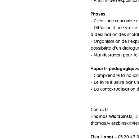
- A la fin de l’expositi
Phases
- Créer une rencontre e
- Diffusion d’une vali
à destination des scolai
- Organisation de l’expo
possibilité d’un dialog
- Manifestation pour le
Apports pédagogiques
- Comprendre la notion
- Le livre illustré par u
- La contextualisation 
Contacts :
Thomas Wierzbinski
, D
thomas.wierzbinski@leno
Elsa Hanot
- 03 20 47 