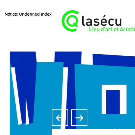
Notice
: Undefined index: choice in
/home/lasecuorpb/www/include