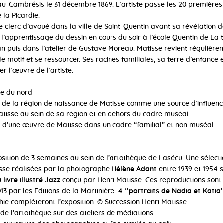
au-Cambrésis le 31 décembre 1869. L’artiste passe les 20 premières
 la Picardie.
de clerc d’avoué dans la ville de Saint-Quentin avant sa révélation d
 l’apprentissage du dessin en cours du soir à l’école Quentin de La t
an puis dans l’atelier de Gustave Moreau. Matisse revient régulière
le motif et se ressourcer. Ses racines familiales, sa terre d’enfance 
r l’œuvre de l’artiste.
e du nord
ité de la région de naissance de Matisse comme une source d’influenc
atisse au sein de sa région et en dehors du cadre muséal.
 d’une œuvre de Matisse dans un cadre ‘‘familial’’ et non muséal.
osition de 3 semaines au sein de l’artothèque de Lasécu. Une sélect
sse réalisées par la photographe
Hélène Adant
entre 1939 et 1954 
livre illustré Jazz
conçu par Henri Matisse. Ces reproductions sont 
13 par les Editions de la Martinière.
4 ‘’portraits de Nadia et Katia’
ie compléteront l’exposition. © Succession Henri Matisse
de l’artothèque sur des ateliers de médiations.