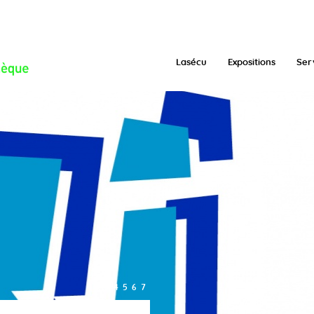
/function.inc.php
on line
293
Lasécu
Expositions
Ser
1
2
3
4
5
6
7