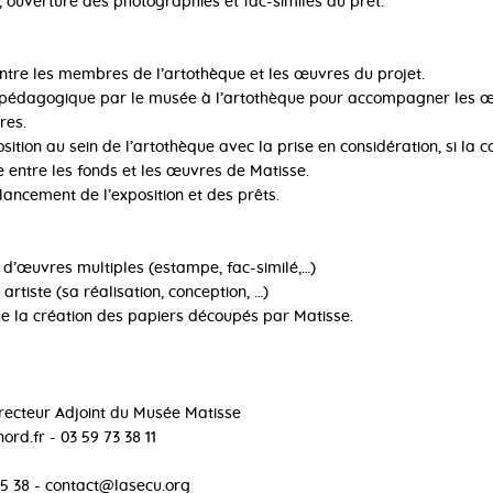
on, ouverture des photographies et fac-similés au prêt.
ntre les membres de l’artothèque et les œuvres du projet.
se pédagogique par le musée à l’artothèque pour accompagner les 
res.
sition au sein de l’artothèque avec la prise en considération, si la co
ue entre les fonds et les œuvres de Matisse.
 lancement de l’exposition et des prêts.
 d’œuvres multiples (estampe, fac-similé,…)
n artiste (sa réalisation, conception, …)
de la création des papiers découpés par Matisse.
irecteur Adjoint du Musée Matisse
rd.fr - 03 59 73 38 11
05 38 - contact@lasecu.org