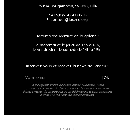
26 rue Bourjembois, 59 800, Lille
T: +33(0)3 20 47 05 38
E:
contact@lasecu.org
Horaires d'ouverture de la galerie :
Le mercredi et le jeudi de 14h à 18h,
le vendredi et le samedi de 14h à 19h.
Inscrivez-vous et recevez la news de Lasécu !
| Ok
En indiquant votre adresse email ci-dessus, vous
consentez à recevoir des contenus de Lasécu par voie
électronique. Vous pouvez vous désinscrire à tout moment
à travers les liens de désinscription.
LASÉCU