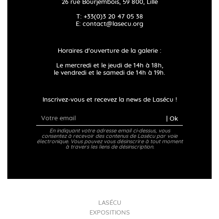
26 rue Bourjembois, 59 800, Lille
T: +33(0)3 20 47 05 38
E:
contact@lasecu.org
Horaires d'ouverture de la galerie :
Le mercredi et le jeudi de 14h à 18h,
le vendredi et le samedi de 14h à 19h.
Inscrivez-vous et recevez la news de Lasécu !
| Ok
En indiquant votre adresse email ci-dessus, vous
consentez à recevoir des contenus de Lasécu par voie
électronique. Vous pouvez vous désinscrire à tout moment
à travers les liens de désinscription.
LASÉCU
EXPOSITIONS