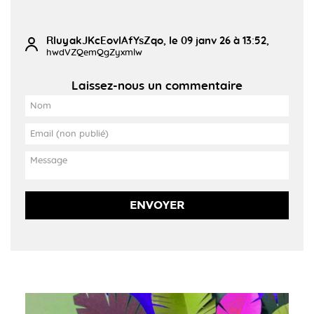
RluyakJKcEovlAfYsZqo, le 09 janv 26 à 13:52,
hwdVZQemQgZyxmlw
Laissez-nous un commentaire
ENVOYER