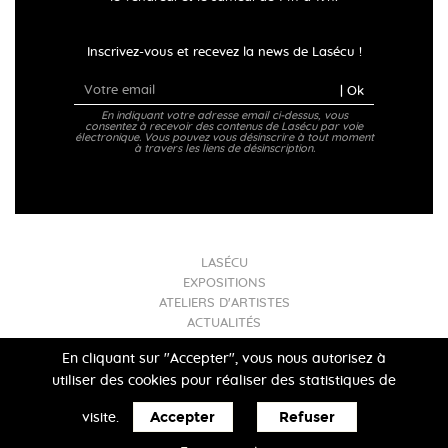
Inscrivez-vous et recevez la news de Lasécu !
| Ok
En indiquant votre adresse email ci-dessus, vous
consentez à recevoir des contenus de Lasécu par voie
électronique. Vous pouvez vous désinscrire à tout moment
à travers les liens de désinscription.
LASÉCU
EXPOSITIONS
ATELIERS D'ARTISTES
ACTUALITÉS
INFOS PRATIQUES
En cliquant sur "Accepter", vous nous autorisez à
utiliser des cookies pour réaliser des statistiques de
Mentions légales
- Lasécu 2017
Accepter
Refuser
visite.