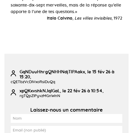
soixante-dix-sept merveilles, mais de la réponse qu’elle
apporte à l’une de tes questions.»
Italo Calvino
,
Les villes invisibles
, 1972
GqNDuuHhrgQNHHNdjTlPAakx, le 15 fév 26 à
15:20,
cQETbzVcDIVxoRsiDuQq
xpQKxvshkNJqIGaL, le 22 fév 26 à 10:54,
rgTQpZIPyvzMGnWnN
Laissez-nous un commentaire