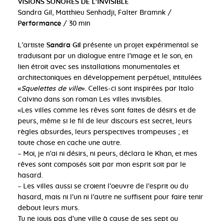
VISIONS SONORES DE L'INVISIBLE
Sandra Gil, Matthieu Senhadji, Falter Bramnk /
Performance
/ 30 min
L’artiste
Sandra Gil
présente un projet expérimental se
traduisant par un dialogue entre l’image et le son, en
lien étroit avec ses installations monumentales et
architectoniques en développement perpétuel, intitulées
«
Squelettes de ville
». Celles-ci sont inspirées par Italo
Calvino dans son roman Les villes invisibles.
«Les villes comme les rêves sont faites de désirs et de
peurs, même si le fil de leur discours est secret, leurs
règles absurdes, leurs perspectives trompeuses ; et
toute chose en cache une autre.
– Moi, je n’ai ni désirs, ni peurs, déclara le Khan, et mes
rêves sont composés soit par mon esprit soit par le
hasard.
– Les villes aussi se croient l’oeuvre de l’esprit ou du
hasard, mais ni l’un ni l’autre ne suffisent pour faire tenir
debout leurs murs.
Tu ne jouis pas d’une ville à cause de ses sept ou