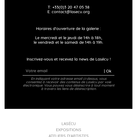
T: +33(0)3 20 47 05 38
E:
contact@lasecu.org
Horaires d'ouverture de la galerie :
Le mercredi et le jeudi de 14h à 18h,
le vendredi et le samedi de 14h à 19h.
Inscrivez-vous et recevez la news de Lasécu !
| Ok
En indiquant votre adresse email ci-dessus, vous
consentez à recevoir des contenus de Lasécu par voie
électronique. Vous pouvez vous désinscrire à tout moment
à travers les liens de désinscription.
LASÉCU
EXPOSITIONS
ATELIERS D'ARTISTES