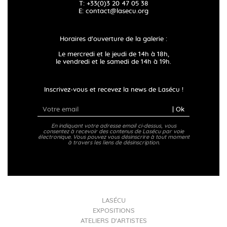
T: +33(0)3 20 47 05 38
E:
contact@lasecu.org
Horaires d'ouverture de la galerie :
Le mercredi et le jeudi de 14h à 18h,
le vendredi et le samedi de 14h à 19h.
Inscrivez-vous et recevez la news de Lasécu !
| Ok
En indiquant votre adresse email ci-dessus, vous
consentez à recevoir des contenus de Lasécu par voie
électronique. Vous pouvez vous désinscrire à tout moment
à travers les liens de désinscription.
LASÉCU
EXPOSITIONS
ATELIERS D'ARTISTES