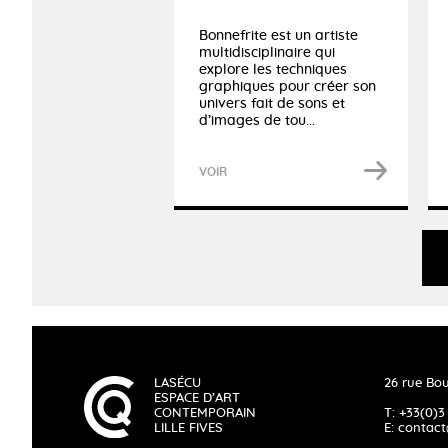
Bonnefrite est un artiste
multidisciplinaire qui
explore les techniques
graphiques pour créer son
univers fait de sons et
d’images de tou...
VOIR
LASÉCU
26 rue Bou
ESPACE D’ART
CONTEMPORAIN
T: +33(0)3
LILLE FIVES
E:
contact