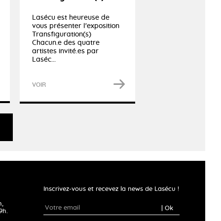
Lasécu est heureuse de
vous présenter l'exposition
Transfiguration(s)
Chacun.e des quatre
artistes invité.es par
Laséc...
VOIR
Inscrivez-vous et recevez la news de Lasécu !
h,
| Ok
9h.