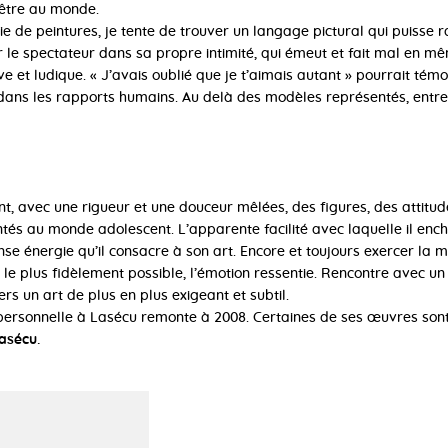
’être au monde.
ie de peintures, je tente de trouver un langage pictural qui puisse
 le spectateur dans sa propre intimité, qui émeut et fait mal en mê
ve et ludique. « J’avais oublié que je t’aimais autant » pourrait tém
é dans les rapports humains. Au delà des modèles représentés, entr
nt, avec une rigueur et une douceur mêlées, des figures, des attit
tés au monde adolescent. L’apparente facilité avec laquelle il ench
nse énergie qu’il consacre à son art. Encore et toujours exercer la 
le plus fidèlement possible, l’émotion ressentie. Rencontre avec un 
ers un art de plus en plus exigeant et subtil.
 personnelle à Lasécu remonte à 2008. Certaines de ses œuvres sont
asécu.