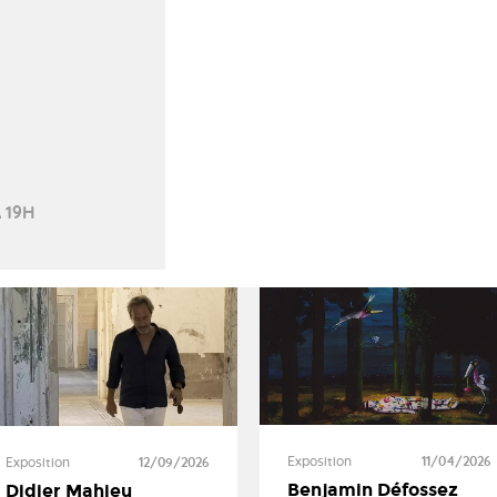
 19H
Exposition
11/04/2026
Exposition
12/09/2026
Benjamin Défossez
Didier Mahieu