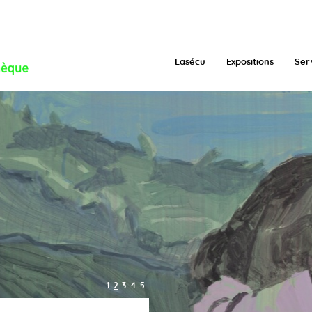
/function.inc.php
on line
293
Lasécu
Expositions
Ser
1
2
3
4
5