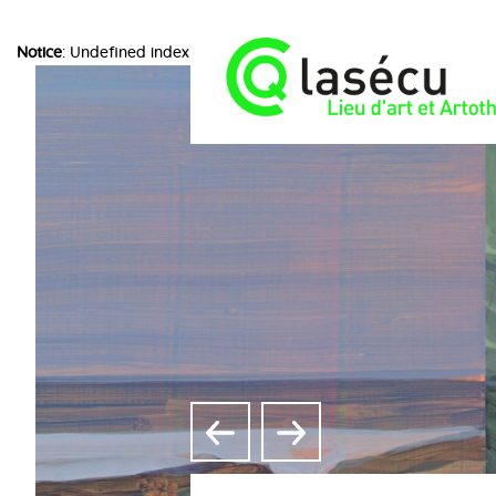
Notice
: Undefined index: choice in
/home/lasecuorpb/www/include