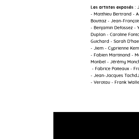
Les artistes exposés :
- Matthieu Bertrand - 
Bouttaz - Jean-Françoi
- Benjamin Defossez - 
Duplan - Caroline Fonta
Guichard - Sarah D’haey
- Jiem - Cyprienne Kem
- Fabien Martinand - Ma
Monbel - Jérémy Monche
- Fabrice Poiteaux - F
- Jean-Jacques TachdJi
- Verotau - Frank Wall