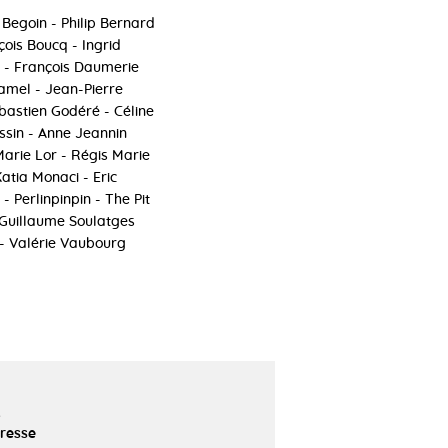
 Begoin - Philip Bernard
ois Boucq - Ingrid
y - François Daumerie
amel - Jean-Pierre
bastien Godéré - Céline
ssin - Anne Jeannin
arie Lor - Régis Marie
atia Monaci - Eric
 Perlinpinpin - The Pit
 Guillaume Soulatges
 - Valérie Vaubourg
R
presse