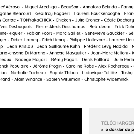
Jef Aérosol - Miguel Arechiga - BeauSoir - Annaloro Belinda - Fanny
Agathe Biencourt - Geoffroy Bogaert - Laurent Bouckenooghe - Franç
s Caritte - TONYakaCHICK - Chicken - Julie Cronier - Cécile Dachar
Yves Desbuquois - Pierre-Alexis Deschamps - Beb-deum - Erick Duh
ine-Riquier - Fabian Foort - Marc Gaillet - Geneviève Gauckler - Sé
er - Didier Hamey - Edith Henry - Philippe Hollevout - Laurent Hou
p - Jean-Kristau - Jean-Guillaume Kuhn - Frédéric Levy-Hadida - M
ria-cristina Di Martino - Annette Masquilier - Jean-Marc Melloni - K
aux - Nadege Moyart - Rémy Pagart - Denis Paillard - Julie Perin -
ranck Populaire - Jérôme Progin - Caroline Robe - Alex Rochereau -
an - Nathalie Tacheau - Sophie Thibon - Ludovique Tollitte - Toshy
erand - Alain Winance - Sabien Witteman - Christophe Wlaeminck
TÉLÉCHARGE
> le dossier de 