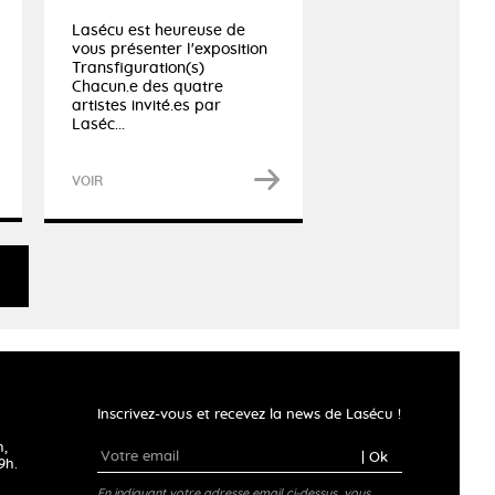
Lasécu est heureuse de
vous présenter l'exposition
Transfiguration(s)
Chacun.e des quatre
artistes invité.es par
Laséc...
VOIR
Inscrivez-vous et recevez la news de Lasécu !
h,
| Ok
9h.
En indiquant votre adresse email ci-dessus, vous