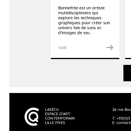
Bonnefrite est un artiste
multidisciplinaire qui
explore les techniques
graphiques pour créer son
univers fait de sons et
d’images de tou...
VOIR
LASÉCU
26 rue Bou
ESPACE D’ART
CONTEMPORAIN
T: +33(0)3
LILLE FIVES
E:
contact