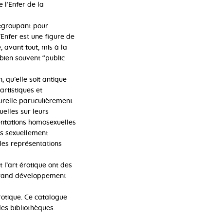
 l’Enfer de la
regroupant pour
’Enfer est une figure de
, avant tout, mis à la
 bien souvent “public
 qu’elle soit antique
rtistiques et
urelle particulièrement
uelles sur leurs
sentations homosexuelles
es sexuellement
les représentations
t l’art érotique ont des
s grand développement
rotique. Ce catalogue
des bibliothèques.