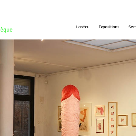
/function.inc.php
on line
293
Lasécu
Expositions
Ser
uorpb/www/expo.php
on line
160