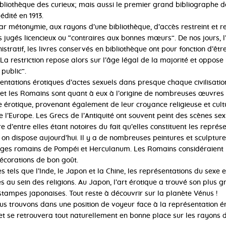
bliothèque des curieux; mais aussi le premier grand bibliographe de
édité en 1913.
ar métonymie, aux rayons d’une bibliothèque, d’accès restreint et 
s jugés licencieux ou “contraires aux bonnes mœurs”. De nos jours, l
nistratif, les livres conservés en bibliothèque ont pour fonction d’être
 La restriction repose alors sur l’âge légal de la majorité et oppose
 public”.
ntations érotiques d’actes sexuels dans presque chaque civilisation,
et les Romains sont quant à eux à l’origine de nombreuses œuvres a
 érotique, provenant également de leur croyance religieuse et cult
e l’Europe. Les Grecs de l’Antiquité ont souvent peint des scènes sex
d’entre elles étant notoires du fait qu’elles constituent les repré
 on dispose aujourd’hui. Il y a de nombreuses peintures et sculptur
stiges romains de Pompéi et Herculanum. Les Romains considéraient 
corations de bon goût.
 tels que l’Inde, le Japon et la Chine, les représentations du sexe e
ues au sein des religions. Au Japon, l’art érotique a trouvé son plu
tampes japonaises. Tout reste à découvrir sur la planète Vénus !
us trouvons dans une position de voyeur face à la représentation é
 et se retrouvera tout naturellement en bonne place sur les rayons 