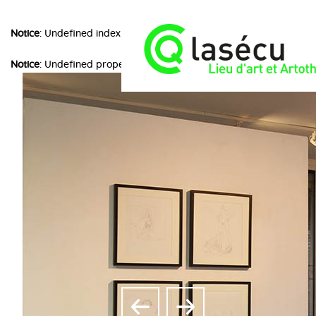
Notice
: Undefined index: choice in
/home/lasecuorpb/www/include
Notice
: Undefined property: image::$nom_cache in
/home/lasec