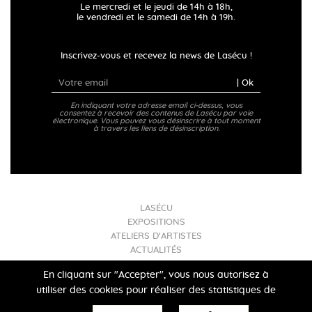
Le mercredi et le jeudi de 14h à 18h,
le vendredi et le samedi de 14h à 19h.
Inscrivez-vous et recevez la news de Lasécu !
| Ok
En indiquant votre adresse email ci-dessus, vous
consentez à recevoir des contenus de Lasécu par voie
électronique. Vous pouvez vous désinscrire à tout moment
à travers les liens de désinscription.
LASÉCU
EXPOSITIONS
ATELIERS D'ARTISTES
ACTUALITÉS
INFOS PRATIQUES
En cliquant sur "Accepter", vous nous autorisez à
utiliser des cookies pour réaliser des statistiques de
Mentions légales
- Lasécu 2017