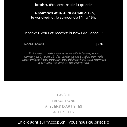
Horaires d'ouverture de la galerie :
Le mercredi et le jeudi de 14h à 18h,
le vendredi et le samedi de 14h à 19h.
Inscrivez-vous et recevez la news de Lasécu !
| Ok
En indiquant votre adresse email ci-dessus, vous
consentez à recevoir des contenus de Lasécu par voie
électronique. Vous pouvez vous désinscrire à tout moment
à travers les liens de désinscription.
LASÉCU
EXPOSITIONS
ATELIERS D'ARTISTES
ACTUALITÉS
INFOS PRATIQUES
En cliquant sur "Accepter", vous nous autorisez à