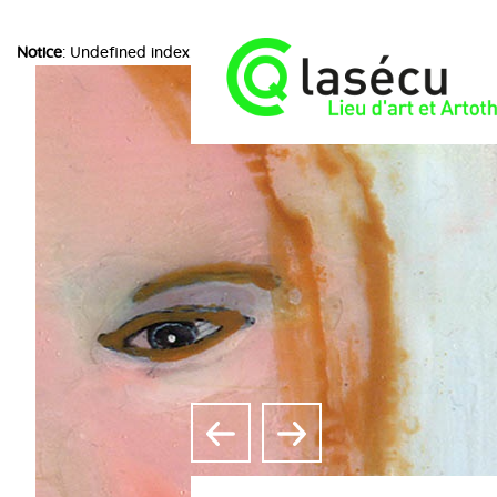
Notice
: Undefined index: choice in
/home/lasecuorpb/www/include