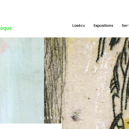
/function.inc.php
on line
293
Lasécu
Expositions
Ser
1
2
3
4
5
6