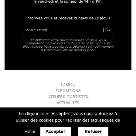
le vendredi et le samedi de 14h à 19h.
Inscrivez-vous et recevez la news de Lasécu !
| Ok
En indiquant votre adresse email ci-dessus, vous
consentez à recevoir des contenus de Lasécu par voie
électronique. Vous pouvez vous désinscrire à tout moment
à travers les liens de désinscription.
LASÉCU
EXPOSITIONS
ATELIERS D'ARTISTES
ACTUALITÉS
INFOS PRATIQUES
En cliquant sur "Accepter", vous nous autorisez à
utiliser des cookies pour réaliser des statistiques de
Mentions légales
- Lasécu 2017
Accepter
Refuser
visite.