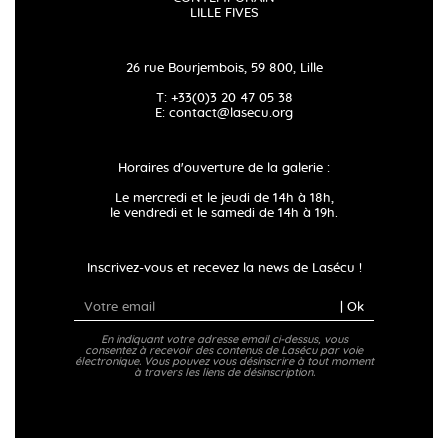
LILLE FIVES
26 rue Bourjembois, 59 800, Lille
T: +33(0)3 20 47 05 38
E:
contact@lasecu.org
Horaires d'ouverture de la galerie :
Le mercredi et le jeudi de 14h à 18h,
le vendredi et le samedi de 14h à 19h.
Inscrivez-vous et recevez la news de Lasécu !
| Ok
En indiquant votre adresse email ci-dessus, vous
consentez à recevoir des contenus de Lasécu par voie
électronique. Vous pouvez vous désinscrire à tout moment
à travers les liens de désinscription.