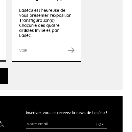
Lasécu est heureuse de
vous présenter l'exposition
Transfiguration(s)
Chacun.e des quatre
artistes invité.es par
Laséc...
VOIR
Inscrivez-vous et recevez la news de Lasécu !
h,
| Ok
9h.