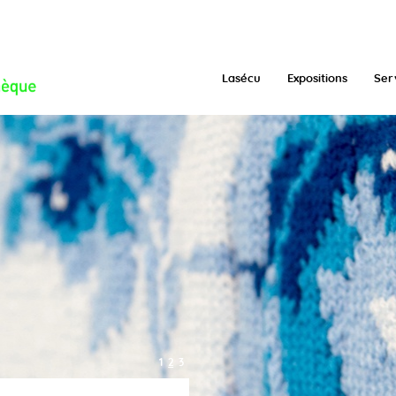
/function.inc.php
on line
293
Lasécu
Expositions
Ser
1
2
3