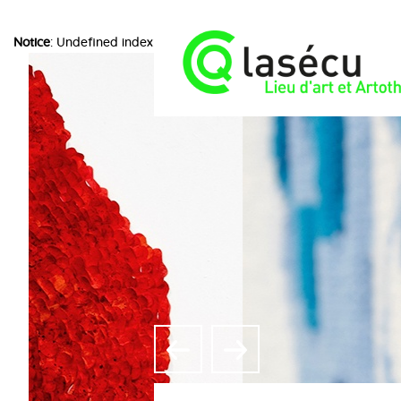
Notice
: Undefined index: choice in
/home/lasecuorpb/www/include