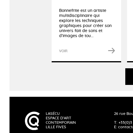
Bonnefrite est un artiste
multidisciplinaire qui
explore les techniques
graphiques pour créer son
univers fait de sons et
d’images de tou...
VOIR
LASÉCU
26 rue Bou
ESPACE D’ART
CONTEMPORAIN
T: +33(0)3
LILLE FIVES
E:
contact