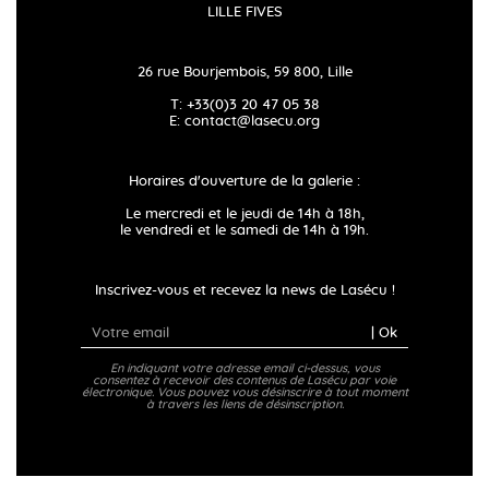
LILLE FIVES
26 rue Bourjembois, 59 800, Lille
T: +33(0)3 20 47 05 38
E:
contact@lasecu.org
Horaires d'ouverture de la galerie :
Le mercredi et le jeudi de 14h à 18h,
le vendredi et le samedi de 14h à 19h.
Inscrivez-vous et recevez la news de Lasécu !
| Ok
En indiquant votre adresse email ci-dessus, vous
consentez à recevoir des contenus de Lasécu par voie
électronique. Vous pouvez vous désinscrire à tout moment
à travers les liens de désinscription.