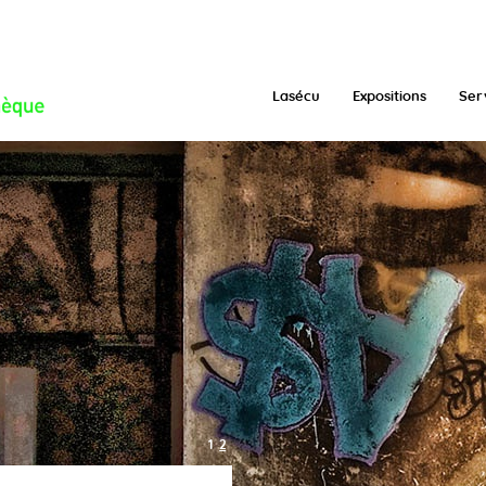
/function.inc.php
on line
293
Lasécu
Expositions
Ser
1
2