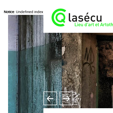
Notice
: Undefined index: choice in
/home/lasecuorpb/www/include