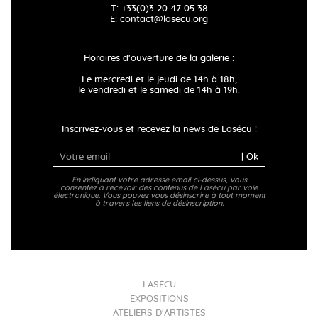
T: +33(0)3 20 47 05 38
E:
contact@lasecu.org
Horaires d'ouverture de la galerie :
Le mercredi et le jeudi de 14h à 18h,
le vendredi et le samedi de 14h à 19h.
Inscrivez-vous et recevez la news de Lasécu !
| Ok
En indiquant votre adresse email ci-dessus, vous
consentez à recevoir des contenus de Lasécu par voie
électronique. Vous pouvez vous désinscrire à tout moment
à travers les liens de désinscription.
LASÉCU
EXPOSITIONS
ATELIERS D'ARTISTES