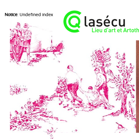
Notice
: Undefined index: choice in
/home/lasecuorpb/www/include