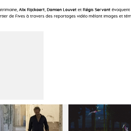
atrimoine,
Alix Rijckaert
,
Damien Louvet
et
Régis Servant
évoquent c
ier de Fives à travers des reportages vidéo mêlant images et té