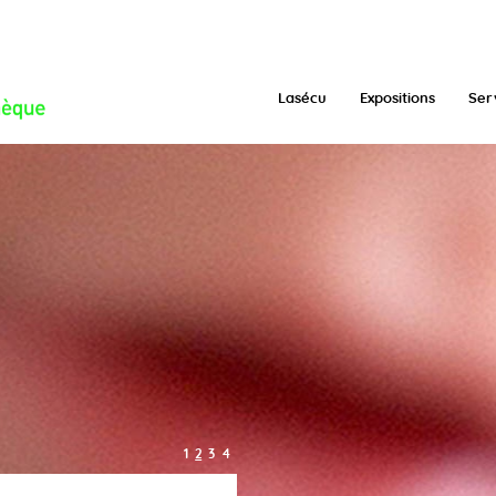
/function.inc.php
on line
293
Lasécu
Expositions
Ser
1
2
3
4