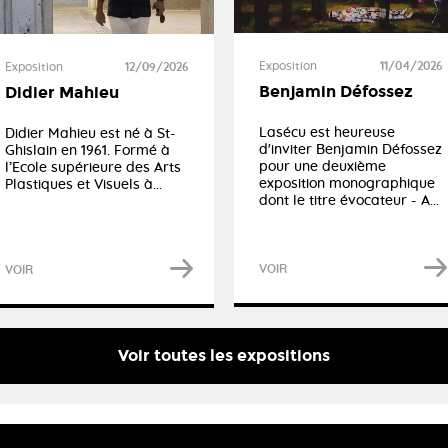
Exposition
11/04/2026
Exposition
12/09/2026
Benjamin Défossez
Didier Mahieu
Lasécu est heureuse
Didier Mahieu est né à St-
d'inviter Benjamin Défossez
Ghislain en 1961. Formé à
pour une deuxième
l’Ecole supérieure des Arts
exposition monographique
Plastiques et Visuels à...
dont le titre évocateur - A...
VOIR
VOIR
Voir toutes les expositions