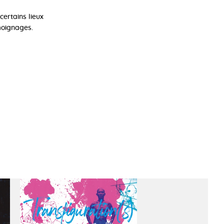
ertains lieux
moignages.