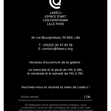
LASÉCU
ESPACE D’ART
CONTEMPORAIN
LILLE FIVES
26 rue Bourjembois, 59 800, Lille
T: +33(0)3 20 47 05 38
E:
contact@lasecu.org
Horaires d'ouverture de la galerie :
Le mercredi et le jeudi de 14h à 18h,
le vendredi et le samedi de 14h à 19h.
Inscrivez-vous et recevez la news de Lasécu !
| Ok
En indiquant votre adresse email ci-dessus, vous
consentez à recevoir des contenus de Lasécu par voie
électronique. Vous pouvez vous désinscrire à tout moment