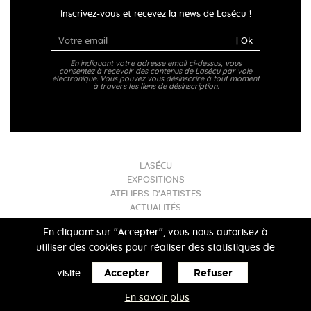
Inscrivez-vous et recevez la news de Lasécu !
| Ok
En indiquant votre adresse email ci-dessus, vous
consentez à recevoir des contenus de Lasécu par voie
électronique. Vous pouvez vous désinscrire à tout moment
à travers les liens de désinscription.
LASÉCU
EXPOSITIONS
ATELIERS D'ARTISTES
ACTUALITÉS
INFOS PRATIQUES
En cliquant sur "Accepter", vous nous autorisez à
utiliser des cookies pour réaliser des statistiques de
Mentions légales
- Lasécu 2017
Accepter
Refuser
visite.
En savoir plus