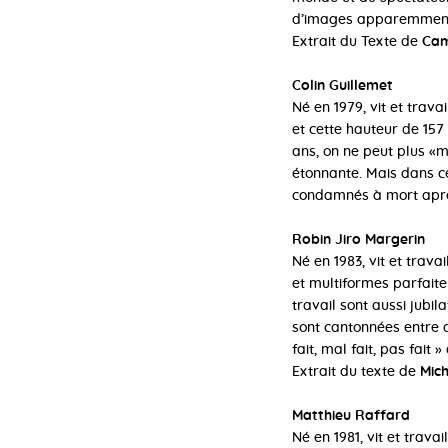
d’images apparemment b
Extrait du Texte de
Cami
Colin Guillemet
Né en 1979, vit et trava
et cette hauteur de 157
ans, on ne peut plus «m
étonnante. Mais dans ce
condamnés à mort après 
Robin Jiro Margerin
Né en 1983, vit et trava
et multiformes parfait
travail sont aussi jubil
sont cantonnées entre d
fait, mal fait, pas fait »
Extrait du texte de
Mich
Matthieu Raffard
Né en 1981, vit et trav