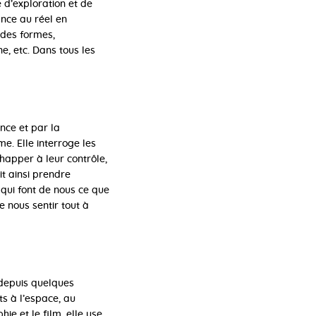
é d’exploration et de
tance au réel en
 des formes,
ne, etc. Dans tous les
nce et par la
e. Elle interroge les
chapper à leur contrôle,
it ainsi prendre
qui font de nous ce que
 nous sentir tout à
 depuis quelques
ts à l’espace, au
e et le film, elle use