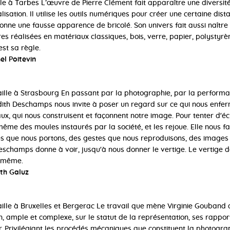
aille à Tarbes L’œuvre de Pierre Clément fait apparaître une diversit
alisation. Il utilise les outils numériques pour créer une certaine dis
donne une fausse apparence de bricolé. Son univers fait aussi naître
res réalisées en matériaux classiques, bois, verre, papier, polystyrè
est sa règle.
el Poitevin
vaille à Strasbourg En passant par la photographie, par la performa
udith Deschamps nous invite à poser un regard sur ce qui nous enferm
iaux, qui nous construisent et façonnent notre image. Pour tenter d'é
même des moules instaurés par la société, et les rejoue. Elle nous fa
 que nous portons, des gestes que nous reproduisons, des images 
champs donne à voir, jusqu'à nous donner le vertige. Le vertige de
s-même.
th Galuz
vaille à Bruxelles et Bergerac Le travail que mène Virginie Gouband
n, ample et complexe, sur le statut de la représentation, ses rappor
 Privilégiant les procédés mécaniques que constituent la photographi