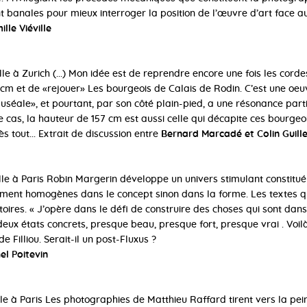
anales pour mieux interroger la position de l’œuvre d’art face au
lle Viéville
ille à Zurich (...) Mon idée est de reprendre encore une fois les cord
 cm et de «rejouer» Les bourgeois de Calais de Rodin. C’est une oeu
uséale», et pourtant, par son côté plain-pied, a une résonance part
 cas, la hauteur de 157 cm est aussi celle qui décapite ces bourgeoi
tout... Extrait de discussion entre
Bernard Marcadé et Colin Guill
ille à Paris Robin Margerin développe un univers stimulant constitué 
ement homogènes dans le concept sinon dans la forme. Les textes
atoires. « J’opère dans le défi de construire des choses qui sont dans
eux états concrets, presque beau, presque fort, presque vrai . Voilà
 de Filliou. Serait-il un post-Fluxus ?
el Poitevin
aille à Paris Les photographies de Matthieu Raffard tirent vers la pe