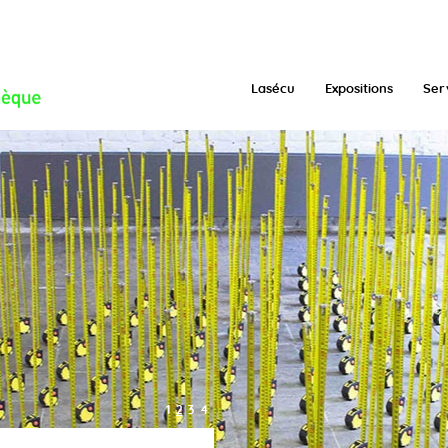
/function.inc.php
on line
293
Lasécu
Expositions
Ser
1
2
3
4