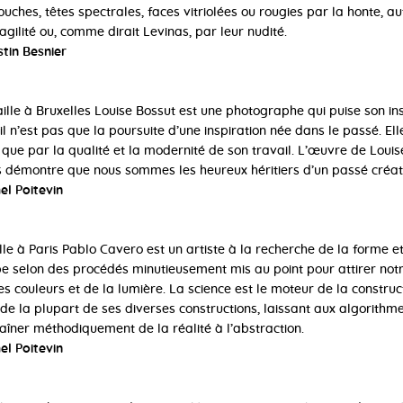
uches, têtes spectrales, faces vitriolées ou rougies par la honte, au
ragilité ou, comme dirait Levinas, par leur nudité.
tin Besnier
aille à Bruxelles Louise Bossut est une photographe qui puise son ins
l n’est pas que la poursuite d’une inspiration née dans le passé. El
t que par la qualité et la modernité de son travail. L’œuvre de Louis
s démontre que nous sommes les heureux héritiers d’un passé créati
el Poitevin
ille à Paris Pablo Cavero est un artiste à la recherche de la forme e
pe selon des procédés minutieusement mis au point pour attirer notr
s couleurs et de la lumière. La science est le moteur de la constru
 la plupart de ses diverses constructions, laissant aux algorithme
raîner méthodiquement de la réalité à l’abstraction.
el Poitevin