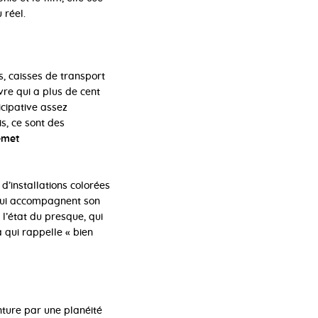
 réel.
es, caisses de transport
vre qui a plus de cent
icipative assez
s, ce sont des
emet
d’installations colorées
 qui accompagnent son
 l’état du presque, qui
 qui rappelle « bien
inture par une planéité