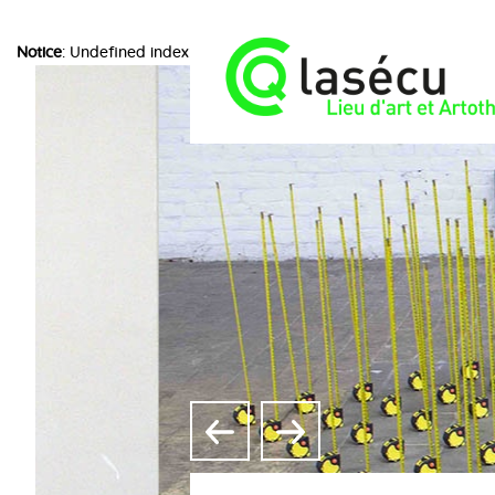
Notice
: Undefined index: choice in
/home/lasecuorpb/www/include