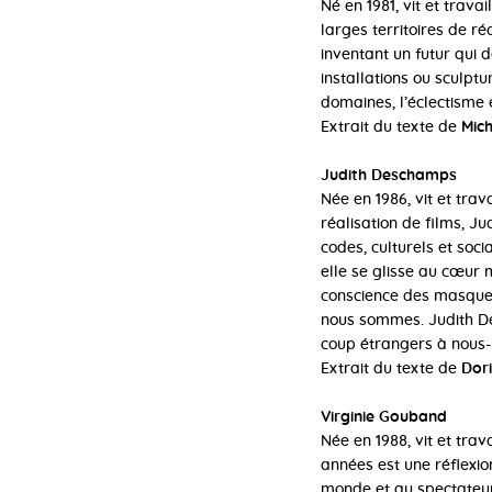
Né en 1981, vit et trav
larges territoires de ré
inventant un futur qui 
installations ou sculptu
domaines, l’éclectisme 
Extrait du texte de
Mich
Judith Deschamps
Née en 1986, vit et tra
réalisation de films, J
codes, culturels et soc
elle se glisse au cœur 
conscience des masques
nous sommes. Judith Des
coup étrangers à nou
Extrait du texte de
Dori
Virginie Gouband
Née en 1988, vit et tra
années est une réflexio
monde et au spectateur.