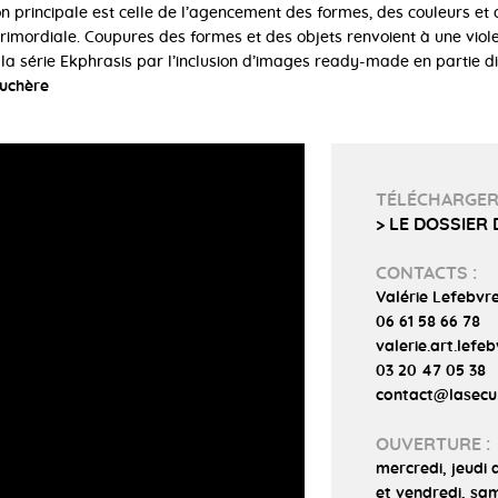
n principale est celle de l’agencement des formes, des couleurs et 
primordiale. Coupures des formes et des objets renvoient à une vio
 la série Ekphrasis par l’inclusion d’images ready-made en partie d
Suchère
TÉLÉCHARGE
> LE DOSSIER
CONTACTS :
Valérie Lefebvr
06 61 58 66 78
valerie.art.lef
03 20 47 05 38
contact@lasecu
OUVERTURE :
mercredi, jeudi 
et vendredi, sa