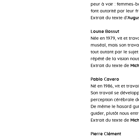
peur à voir : femmes-bo
font autorité par leur f
Extrait du texte d’
Augus
Louise Bossut
Née en 1979, vit et trav
muséal, mais son travai
tout autant par le suje
répété de la vision nou
Extrait du texte de
Mich
Pablo Cavero
Né en 1986, vit et trava
Son travail se dévelop
perception cérébrale de
De même le hasard guide
guider, plutôt nous ent
Extrait du texte de
Mich
Pierre Clément