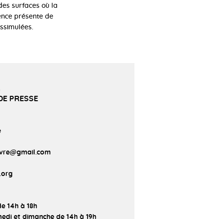
des surfaces où la
lence présente de
issimulées.
R
 DE PRESSE
e
ebvre@gmail.com
.org
de 14h à 18h
medi et dimanche de 14h à 19h