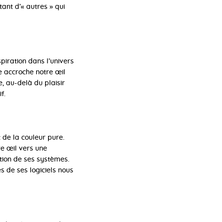
tant d’« autres » qui
piration dans l’univers
le accroche notre œil
e, au-delà du plaisir
f.
t de la couleur pure.
e œil vers une
ction de ses systèmes.
s de ses logiciels nous