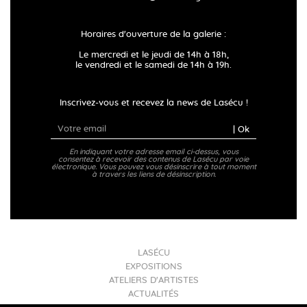
Horaires d'ouverture de la galerie :
Le mercredi et le jeudi de 14h à 18h,
le vendredi et le samedi de 14h à 19h.
Inscrivez-vous et recevez la news de Lasécu !
| Ok
En indiquant votre adresse email ci-dessus, vous
consentez à recevoir des contenus de Lasécu par voie
électronique. Vous pouvez vous désinscrire à tout moment
à travers les liens de désinscription.
LASÉCU
EXPOSITIONS
ATELIERS D'ARTISTES
ACTUALITÉS