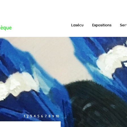
/function.inc.php
on line
293
Lasécu
Expositions
Ser
1
2
3
4
5
6
7
8
9
10