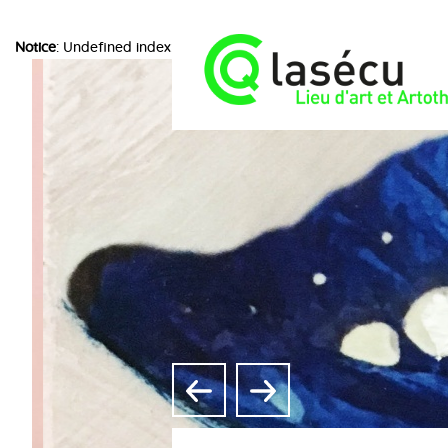
Notice
: Undefined index: choice in
/home/lasecuorpb/www/include