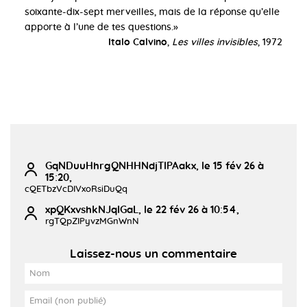
soixante-dix-sept merveilles, mais de la réponse qu’elle
apporte à l’une de tes questions.»
Italo Calvino
,
Les villes invisibles
, 1972
GqNDuuHhrgQNHHNdjTlPAakx, le 15 fév 26 à
15:20,
cQETbzVcDIVxoRsiDuQq
xpQKxvshkNJqIGaL, le 22 fév 26 à 10:54,
rgTQpZIPyvzMGnWnN
Laissez-nous un commentaire