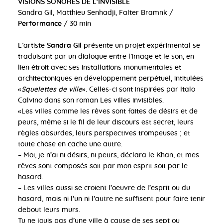
VISIONS SONORES DE L'INVISIBLE
Sandra Gil, Matthieu Senhadji, Falter Bramnk /
Performance
/ 30 min
L’artiste
Sandra Gil
présente un projet expérimental se
traduisant par un dialogue entre l’image et le son, en
lien étroit avec ses installations monumentales et
architectoniques en développement perpétuel, intitulées
«
Squelettes de ville
». Celles-ci sont inspirées par Italo
Calvino dans son roman Les villes invisibles.
«Les villes comme les rêves sont faites de désirs et de
peurs, même si le fil de leur discours est secret, leurs
règles absurdes, leurs perspectives trompeuses ; et
toute chose en cache une autre.
– Moi, je n’ai ni désirs, ni peurs, déclara le Khan, et mes
rêves sont composés soit par mon esprit soit par le
hasard.
– Les villes aussi se croient l’oeuvre de l’esprit ou du
hasard, mais ni l’un ni l’autre ne suffisent pour faire tenir
debout leurs murs.
Tu ne jouis pas d’une ville à cause de ses sept ou