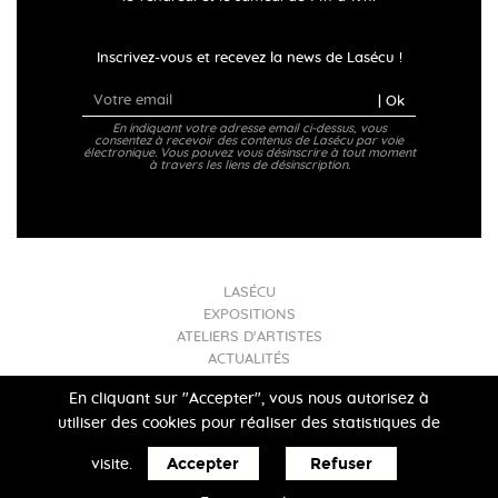
Inscrivez-vous et recevez la news de Lasécu !
| Ok
En indiquant votre adresse email ci-dessus, vous
consentez à recevoir des contenus de Lasécu par voie
électronique. Vous pouvez vous désinscrire à tout moment
à travers les liens de désinscription.
LASÉCU
EXPOSITIONS
ATELIERS D'ARTISTES
ACTUALITÉS
INFOS PRATIQUES
En cliquant sur "Accepter", vous nous autorisez à
utiliser des cookies pour réaliser des statistiques de
Mentions légales
- Lasécu 2017
Accepter
Refuser
visite.