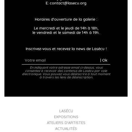
E:
contact@lasecu.org
Horaires d'ouverture de la galerie :
Le mercredi et le jeudi de 14h à 18h,
le vendredi et le samedi de 14h à 19h.
Inscrivez-vous et recevez la news de Lasécu !
| Ok
En indiquant votre adresse email ci-dessus, vous
consentez à recevoir des contenus de Lasécu par voie
électronique. Vous pouvez vous désinscrire à tout moment
à travers les liens de désinscription.
LASÉCU
EXPOSITIONS
ATELIERS D'ARTISTES
ACTUALITÉS