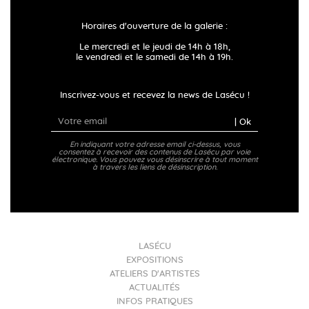
Horaires d'ouverture de la galerie :
Le mercredi et le jeudi de 14h à 18h,
le vendredi et le samedi de 14h à 19h.
Inscrivez-vous et recevez la news de Lasécu !
| Ok
En indiquant votre adresse email ci-dessus, vous
consentez à recevoir des contenus de Lasécu par voie
électronique. Vous pouvez vous désinscrire à tout moment
à travers les liens de désinscription.
LASÉCU
EXPOSITIONS
ATELIERS D'ARTISTES
ACTUALITÉS
INFOS PRATIQUES