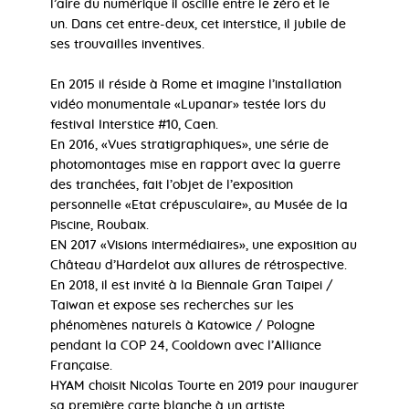
l’aire du numérique il oscille entre le zéro et le
un. Dans cet entre-deux, cet interstice, il jubile de
ses trouvailles inventives.
En 2015 il réside à Rome et imagine l’installation
vidéo monumentale «Lupanar» testée lors du
festival Interstice #10, Caen.
En 2016, «Vues stratigraphiques», une série de
photomontages mise en rapport avec la guerre
des tranchées, fait l’objet de l’exposition
personnelle «Etat crépusculaire», au Musée de la
Piscine, Roubaix.
EN 2017 «Visions intermédiaires», une exposition au
Château d’Hardelot aux allures de rétrospective.
En 2018, il est invité à la Biennale Gran Taipei /
Taiwan et expose ses recherches sur les
phénomènes naturels à Katowice / Pologne
pendant la COP 24, Cooldown avec l’Alliance
Française.
HYAM choisit Nicolas Tourte en 2019 pour inaugurer
sa première carte blanche à un artiste