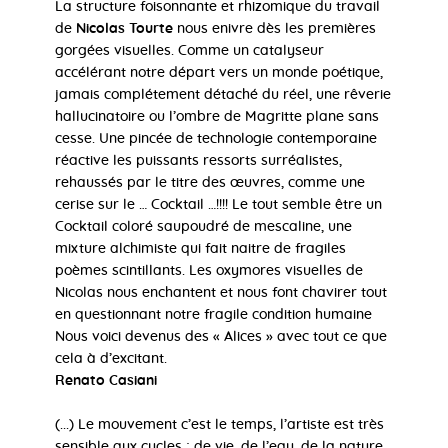
La structure foisonnante et rhizomique du travail
de
Nicolas Tourte
nous enivre dès les premières
gorgées visuelles. Comme un catalyseur
accélérant notre départ vers un monde poétique,
jamais complétement détaché du réel, une rêverie
hallucinatoire ou l’ombre de Magritte plane sans
cesse. Une pincée de technologie contemporaine
réactive les puissants ressorts surréalistes,
rehaussés par le titre des œuvres, comme une
cerise sur le … Cocktail …!!!! Le tout semble être un
Cocktail coloré saupoudré de mescaline, une
mixture alchimiste qui fait naitre de fragiles
poèmes scintillants. Les oxymores visuelles de
Nicolas nous enchantent et nous font chavirer tout
en questionnant notre fragile condition humaine
Nous voici devenus des « Alices » avec tout ce que
cela à d’excitant.
Renato Casiani
(...) Le mouvement c’est le temps, l’artiste est très
sensible aux cycles ; de vie, de l’eau, de la nature.