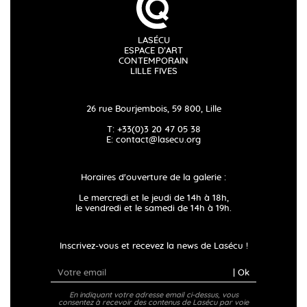
LASÉCU
ESPACE D’ART
CONTEMPORAIN
LILLE FIVES
26 rue Bourjembois, 59 800, Lille
T: +33(0)3 20 47 05 38
E:
contact@lasecu.org
Horaires d'ouverture de la galerie :
Le mercredi et le jeudi de 14h à 18h,
le vendredi et le samedi de 14h à 19h.
Inscrivez-vous et recevez la news de Lasécu !
| Ok
En indiquant votre adresse email ci-dessus, vous
consentez à recevoir des contenus de Lasécu par voie