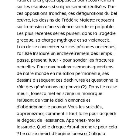
ratures énergiques apposées par recouvrement
sur les esquisses si soigneusement réalisées. Par
ces oppositions franches, ces défigurations du bel
œuvre, les dessins de Frédéric Malette reposent
sur la tension d’une violence sourde et palpable.
Les plus récentes séries puisent dans la tragédie
grecque, sa charge mythique et sa violence(1).
Loin de se concentrer sur ces périodes anciennes,
l’artiste instaure un enchevêtrement des temps -
passé, présent, futur - pour sonder les fractures
actuelles. Face aux bouleversements quotidiens
de notre monde en mutation permanente, ses
dessins dissèquent ces déchirures et questionne le
rôle des générations au pouvoir(2). Dans Le roi se
meurt, Ionesco met en scène un monarque
refusant de voir le déclin annoncé et
d’abandonner le pouvoir. Vous les suicidés,
apprenezmoi, comment il faut faire pour acquérir
le dégoût de l’existence. Apprenez-moi la
lassitude. Quelle drogue faut-il prendre pour cela
? Le roi se meurt d’Eugène Ionesco, Caligula