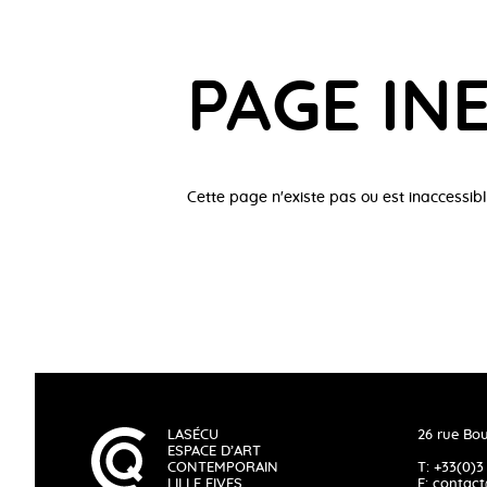
PAGE IN
Cette page n'existe pas ou est inaccessibl
LASÉCU
26 rue Bou
ESPACE D’ART
CONTEMPORAIN
T: +33(0)3
LILLE FIVES
E:
contact