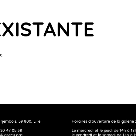
EXISTANTE
e.
rjembois, 59 800, Lille
Horaires d'ouverture de la galerie :
 20 47 05 38
Le mercredi et le jeudi de 14h à 18
@lasecu.org
le vendredi et le samedi de 14h à 1