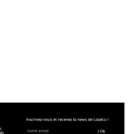
Inscrivez-vous et recevez la news de Lasécu !
h,
| Ok
9h.