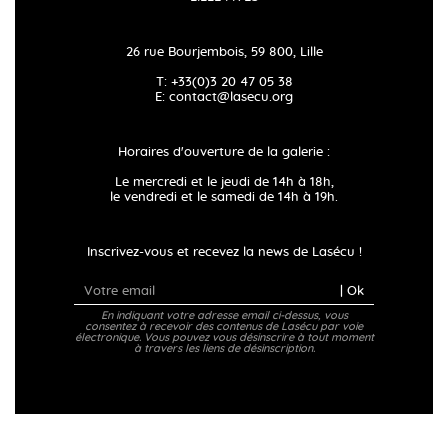
26 rue Bourjembois, 59 800, Lille
T: +33(0)3 20 47 05 38
E:
contact@lasecu.org
Horaires d'ouverture de la galerie :
Le mercredi et le jeudi de 14h à 18h,
le vendredi et le samedi de 14h à 19h.
Inscrivez-vous et recevez la news de Lasécu !
| Ok
En indiquant votre adresse email ci-dessus, vous
consentez à recevoir des contenus de Lasécu par voie
électronique. Vous pouvez vous désinscrire à tout moment
à travers les liens de désinscription.